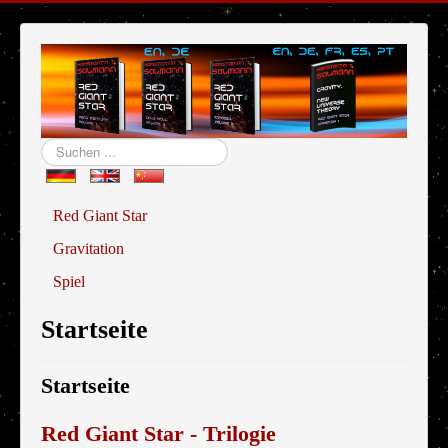
Suchen
...
Red Giant Star
Gravitation
Spiel
Startseite
Startseite
Red Giant Star - Trilogie