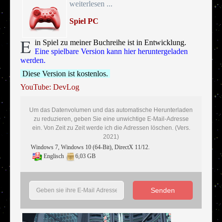
weiterlesen ...
Spiel PC
E
in Spiel zu meiner Buchreihe ist in Entwicklung.
Eine spielbare Version kann hier heruntergeladen
werden.
Diese Version ist kostenlos.
YouTube: DevLog
Um das Datenvolumen und das automatische Herunterladen
zu reduzieren, geben Sie eine unwichtige E-Mail-Adresse
ein. Von Zeit zu Zeit werde ich die Adressen löschen. (Vers.
2021)
Windows 7, Windows 10 (64-Bit), DirectX 11/12.
Englisch
6,03 GB
Senden