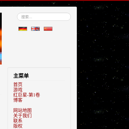
站
内
搜
索
主菜单
首页
游戏
红巨星-第1卷
博客
网站地图
关于我们
联系
版权