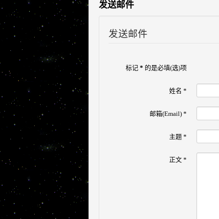
发送邮件
发送邮件
标记
*
的是必填(选)项
姓名
*
邮箱(Email)
*
主题
*
正文
*